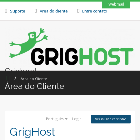
Webmail
Suporte
Área do cliente
Entre contato
Grighost
Área do Cliente
Área do Cliente
Português
Login
Visualizar carrinho
GrigHost