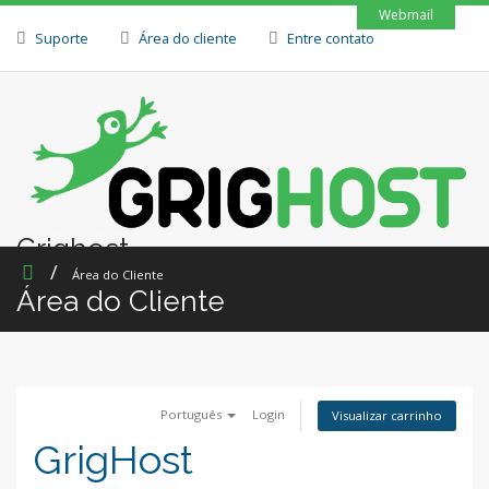
Webmail
Suporte
Área do cliente
Entre contato
Grighost
Área do Cliente
Área do Cliente
Português
Login
Visualizar carrinho
GrigHost